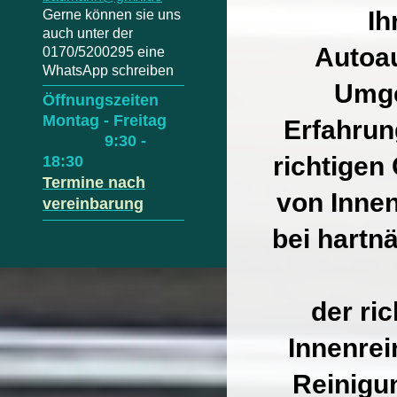
Ih
Gerne können sie uns
auch unter der
Autoau
0170/5200295 eine
WhatsApp schreiben
Umge
Öffnungszeiten
Montag - Freitag
Erfahrun
9:30 -
richtigen
18:30
Termine nach
von Inne
vereinbarung
bei hartn
der ri
Innenrei
Reinigu