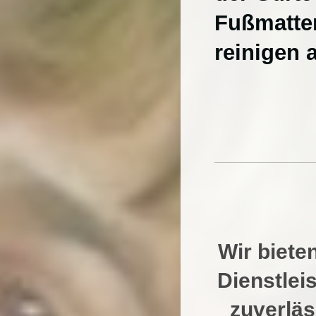
Fußmatten
reinigen 
Firme
Wir biete
Dienstlei
zuverläs