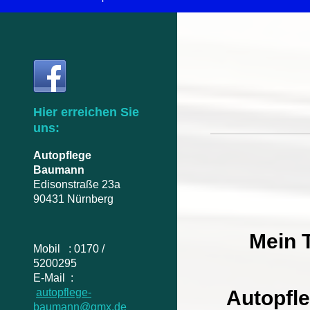
Aut
Hier erreichen Sie
uns:
Autopflege
Baumann
Edisonstraße 23a
90431 Nürnberg
Mein 
Mobil : 0170 /
5200295
E-Mail :
Autopfle
autopflege-
baumann@gmx.de