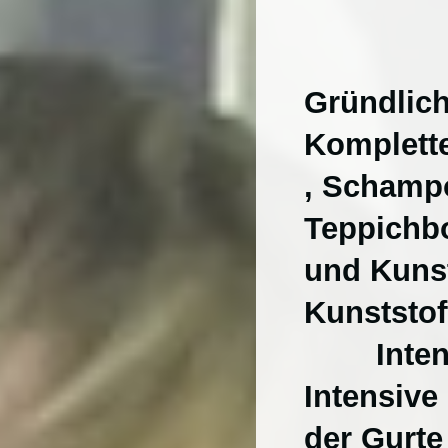
Gründlic
Komplett
, Schamp
Teppichb
und Kuns
Kunsts
Intensiv
Intensiv
der Gurte