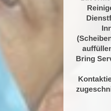
Reinig
Dienst
In
(Scheibe
auffülle
Bring Ser
Kontaktie
zuge
u
a