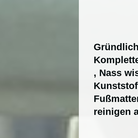
In
Gründlic
Komplett
, Nass wi
Kunststof
Fußmatten
reinigen 
I