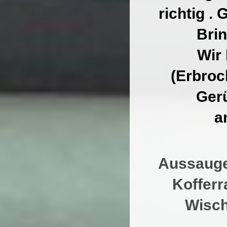
richtig .
Bri
Wir
(Erbroc
Gerü
a
Ex
Aussauge
Kofferr
Wisch