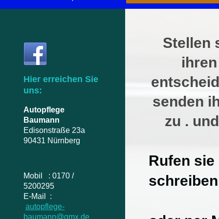
Stellen 
ihre
entscheid
Hier erreichen Sie
uns:
senden ih
Autopflege
zu . un
Baumann
Edisonstraße 23a
90431 Nürnberg
Rufen sie
Mobil : 0170 /
schreiben
5200295
E-Mail :
autopflege-
baumann@gmx.de